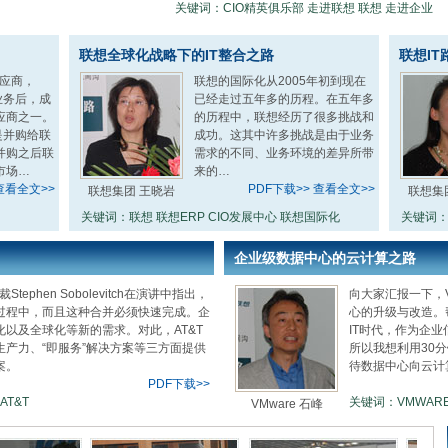
关键词：
CIO精英俱乐部
走进联想
联想
走进企业
联想全球化战略下的IT整合之路
联想I
供应商，
联想的国际化从2005年初到现在
C业务后，成
已经走过五年多的历程。在五年多
应商之一。
的历程中，联想经历了很多挑战和
是并购给联
成功。这其中许多挑战是由于业务
并购之后联
需求的不同、业务环境的差异所带
市场…
来的…
查看全文>>
PDF下载>>
查看全文>>
联想集团 王晓岩
联想集
关键词：
联想
联想ERP
CIO发展中心
联想国际化
关键词
企业级数据中心的云计算之路
tephen Sobolevitch在演讲中指出，
向大家汇报一下，
过程中，而且这种合并必须快速完成。企
心的升级与改造。
以及全球化等新的需求。对此，AT&T
IT时代，作为企
产力、“即服务”解决方案等三方面提供
所以我想利用30分
案。
待数据中心向云计
PDF下载>>
AT&T
关键词：
VMWAR
VMware 石峰