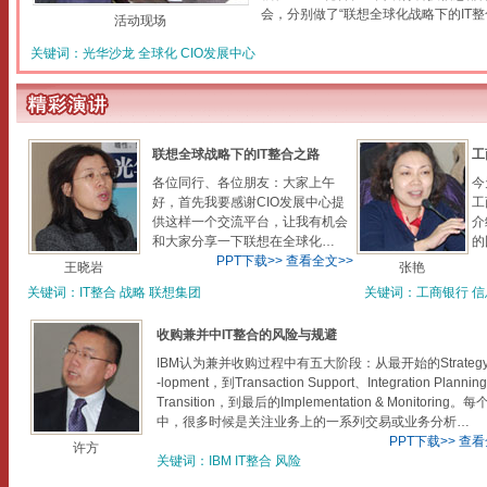
会，分别做了“联想全球化战略下的IT整
活动现场
关键词：
光华沙龙
全球化
CIO发展中心
联想全球战略下的IT整合之路
工
各位同行、各位朋友：大家上午
今
好，首先我要感谢CIO发展中心提
工
供这样一个交流平台，让我有机会
介
和大家分享一下联想在全球化…
的
PPT下载>>
查看全文>>
王晓岩
张艳
关键词：
IT整合
战略
联想集团
关键词：
工商银行
信
收购兼并中IT整合的风险与规避
IBM认为兼并收购过程中有五大阶段：从最开始的Strategy 
-lopment，到Transaction Support、Integration Plannin
Transition，到最后的Implementation & Monitoring。
中，很多时候是关注业务上的一系列交易或业务分析…
PPT下载>>
查看
许方
关键词：
IBM
IT整合
风险