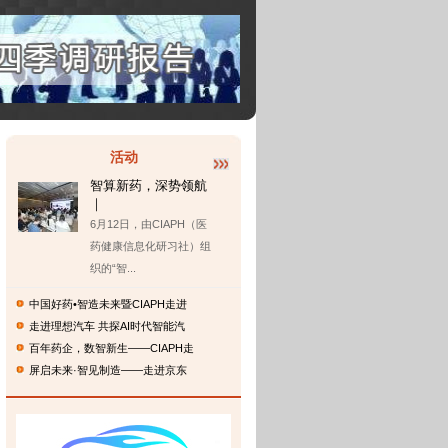
活动
智算新药，深势领航
｜
6月12日，由CIAPH（医
药健康信息化研习社）组
织的“智...
中国好药•智造未来暨CIAPH走进
走进理想汽车 共探AI时代智能汽
百年药企，数智新生——CIAPH走
屏启未来·智见制造——走进京东