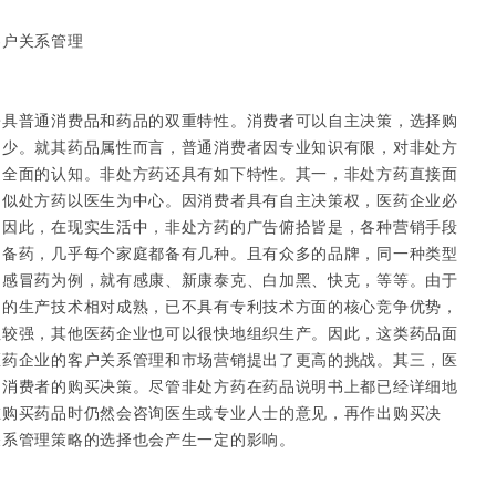
户关系管理
普通消费品和药品的双重特性。消费者可以自主决策，选择购
多少。就其药品属性而言，普通消费者因专业知识有限，对非处方
乏全面的认知。非处方药还具有如下特性。其一，非处方药直接面
不似处方药以医生为中心。因消费者具有自主决策权，医药企业必
。因此，在现实生活中，非处方药的广告俯拾皆是，各种营销手段
常备药，几乎每个家庭都备有几种。且有众多的品牌，同一种类型
的感冒药为例，就有感康、新康泰克、白加黑、快克，等等。由于
品的生产技术相对成熟，已不具有专利技术方面的核心竞争优势，
性较强，其他医药企业也可以很快地组织生产。因此，这类药品面
医药企业的客户关系管理和市场营销提出了更高的挑战。其三，医
响消费者的购买决策。尽管非处方药在药品说明书上都已经详细地
在购买药品时仍然会咨询医生或专业人士的意见，再作出购买决
关系管理策略的选择也会产生一定的影响。