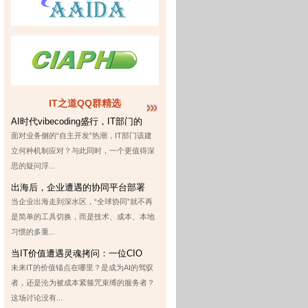
IT之道QQ群精选
AI时代vibecoding盛行，IT部门的
面对业务侧的“自主开发”热潮，IT部门该建
立何种机制应对？与此同时，一个更值得深
思的疑问浮...
出海后，企业遭遇的协同平台部署
当企业出海走到深水区，“全球协同”就不再
是简单的工具切换，而是技术、成本、本地
习惯的多重...
当IT价值遭遇灵魂拷问：一位CIO
未来IT的价值锚点在哪里？是成为AI的驾驭
者，还是沦为被成本紧箍咒束缚的服务者？
这场讨论没有...