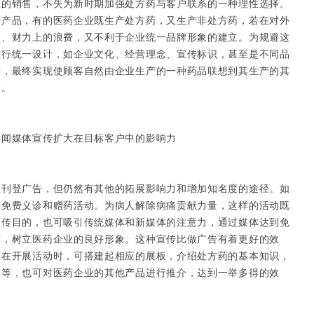
药的销售，不失为新时期加强处方药与客户联系的一种理性选择。
头产品，有的医药企业既生产处方药，又生产非处方药，若在对外
力、财力上的浪费，又不利于企业统一品牌形象的建立。为规避这
进行统一设计，如企业文化、经营理念、宣传标识，甚至是不同品
一，最终实现使顾客自然由企业生产的一种药品联想到其生产的其
销。
闻媒体宣传扩大在目标客户中的影响力
登广告，但仍然有其他的拓展影响力和增加知名度的途径。如
展免费义诊和赠药活动。为病人解除病痛贡献力量，这样的活动既
宣传目的，也可吸引传统媒体和新媒体的注意力，通过媒体达到免
度，树立医药企业的良好形象。这种宣传比做广告有着更好的效
。在开展活动时，可搭建起相应的展板，介绍处方药的基本知识，
等等，也可对医药企业的其他产品进行推介，达到一举多得的效