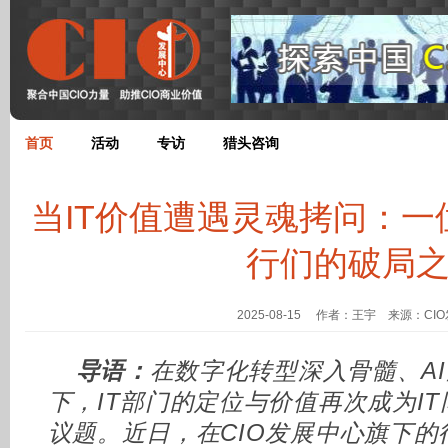
首页
活动
专访
猎头咨询
当IT价值遭遇灵魂拷问：一
行们的破局
2025-08-15 作者：王宇 来源：CI
导语：
在数字化转型深入骨髓、A
下，IT部门的定位与价值再次成为I
议题。近日，在CIO发展中心旗下