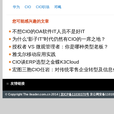
华为
CIO
CIO职场
邓飚
您可能感兴趣的文章
不想CIO的OA软件IT人员不是好IT
为什么“影子IT”时代仍然有CIO的一席之地？
授权者 VS 微观管理者：你是哪种类型老板？
雅戈尔移动应用实践
CIO谈ERP选型之金蝶K3Cloud
宏图三胞CIO任岩：对传统零售企业转型及信
友情链接
© Copyright The ileader.com.cn 2014 |
京ICP备11030370号
京公网安备110101