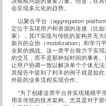
决规模问题的重要力量。但是，在具
会呈现多元化的趋势。
以聚合平台（aggregation platf
定位于实现用户和资源的连接（比如
家），其IT实现与传统的架构并无
新兴的众协（mobilization）和
全新的挑战。这一类平台致力于实现
的交互，而不是那种短时间的事务。
让用户协调一致以解决单个个体无法达
其报告中提到了利丰的例子就是如此 
外延的业务流程实现合作。
“为了创建这类平台并实现规模平
用非传统的技术架构。尤其是对于那