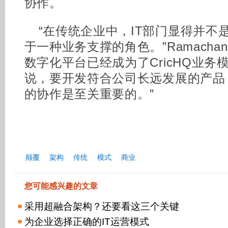
协作。
“在传统企业中，IT部门显得并不
于一种业务支撑的角色。”Ramachan
数字化平台已经成为了CricHQ业
说，要开发符合公司长远发展的产品
的协作是至关重要的。”
颠覆
架构
传统
模式
商业
您可能感兴趣的文章
采用超融合架构？还要看这三个关键
为企业选择正确的IT运营模式