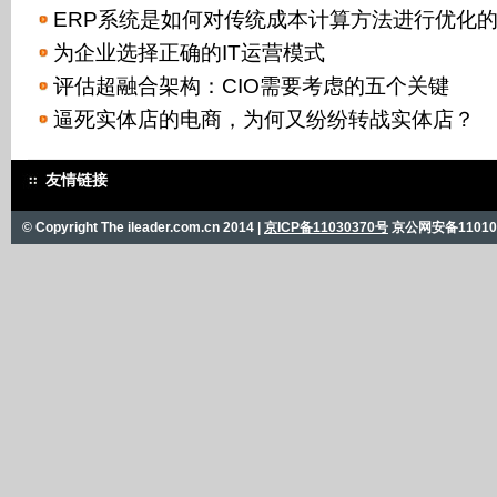
ERP系统是如何对传统成本计算方法进行优化
为企业选择正确的IT运营模式
评估超融合架构：CIO需要考虑的五个关键
逼死实体店的电商，为何又纷纷转战实体店？
友情链接
© Copyright The ileader.com.cn 2014 |
京ICP备11030370号
京公网安备110101