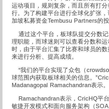
运动项目，规则复杂，而且所有打分
行。为了构建平台进行全球化扩张，
加坡私募资金Tembusu Partners的
通过这个平台，板球队提交分数记
理职能，而球迷则可以查看分数和运
时，由于平台汇集了比赛和球员的数
来进行分析、提高成绩。
“我们的平台实现了众包（crowdso
球范围内获取板球相关的信息。”Cri
Madanagopal Ramachandran表示
Ramachandran表示，Cric
敏捷开发模式和面向服务架构（SOA