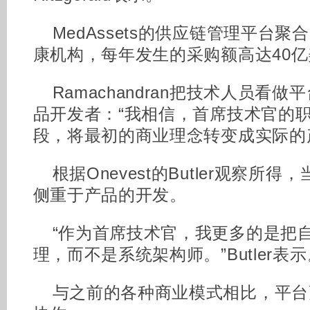
MedAssets的供应链管理平台聚
康机构，每年发生的采购额高达40
Ramachandran把技术人员看
品开发者：“我相信，首席技术官的
段，将最初的商业理念转变成实际的
根据Onevest的Butler观察所
侧重于产品的开发。
“作为首席技术官，我更多的是把
理，而不是系统架构师。”Butler表
与之前的各种商业模式相比，平台