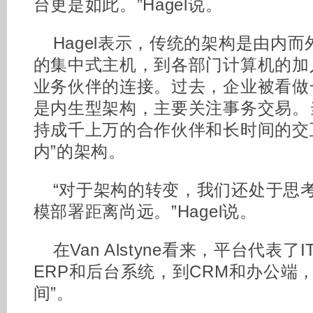
台更是如此。”Hagel说。
Hagel表示，传统的架构是由内
的集中式主机，到各部门计算机的加
业务伙伴的连接。过去，企业被看做
是内生型架构，主要关注事务交易。
持成千上万的合作伙伴和长时间的交
内”的架构。
“对于架构的转变，我们还处于思
模部署距离尚远。”Hagel说。
在Van Alstyne看来，平台代表了
ERP和后台系统，到CRM和办公端
间”。