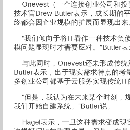
Onevest（一个连接创业公司和
技术官Drew Butler表示，成长期
终都会因企业规模的扩展而显现出来
“我们倾向于将IT看作一种技术负
模问题显现时才需要应对。”Butler
与此同时，Onevest还未形成传
Butler表示，出于现实需求特点的考量
多创业公司都基于云服务实现传统IT
“但是，我认为在未来某个时刻，
我们开始自建系统。”Butler说。
Hagel表示，一旦这种需求变成现