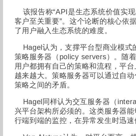
该报告称“API是生态系统价值实
客户至关重要”。这个论断的核心依据
了用户融入生态系统的难度。
Hagel认为，支撑平台型商业模式
策略服务器（policy servers）
用户都拥有自己的策略和流程，平台
越来越大。策略服务器可以通过自动
策略之间的矛盾。
Hagel同样认为交互服务器（interact
兴平台架构所必须的。这类服务器能
行端到端的监控，在异常发生时迅速