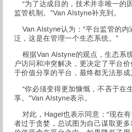
“为了达成目的，技术并非唯一的
监管机制。”Van Alstyne补充到。
Van Alstyne认为：“平台监管
泛，这是在管理一个生态系统。”
根据Van Alstyne的观点，生
户访问和冲突解决，更决定了平台价
于价值分享的平台，最终都无法形成
“你必须变得更加慷慨，不吝于在
享。”Van Alstyne表示。
对此，Hagel也表示同意：“现
者过于贪婪，总试图为自己谋取更多