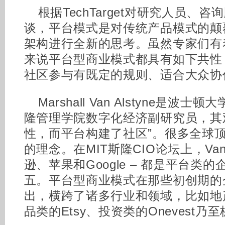
根据TechTarget对研究人员、
谈，平台模式是对传统产品模式的颠
架构进行全新的思考。虽然专家们有
来说平台型商业模式都具有如下共性
社区参与有既定的规则、适合大众协
Marshall Van Alstyne是波
隆管理学院数字化经济副研究员，其
性，而平台构建了社区”。很多全球
的理念。在MIT斯隆CIO论坛上，Van 
逊、苹果和Google – 都是平台类
五。平台型商业模式在那些初创期的
出，横跨了诸多行业和领域，比如地产类
品类的Etsy、投资类的Onevest乃至