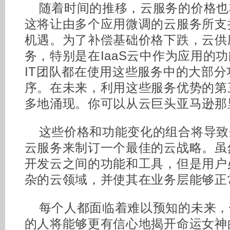
随着时间的推移，云服务的价格也
这将让由多个应用微调的云服务所支
机遇。为了补偿基础价格下跌，云供
务，特别是在IaaS云中作为应用的
IT团队都在使用这些服务中的大部
序。在未来，利用这些服务优势的第
多地涌现。你可以从云巨头亚马逊那
这些价格和功能变化的组合将导致
云服务来制订一个最佳的云战略。虽
开发云之间的功能和工具，但是用户
杂的云领域，并使其在业务层能够正
每个人都面临着难以预知的未来，
的人将能够更有信心地揭开命运女神