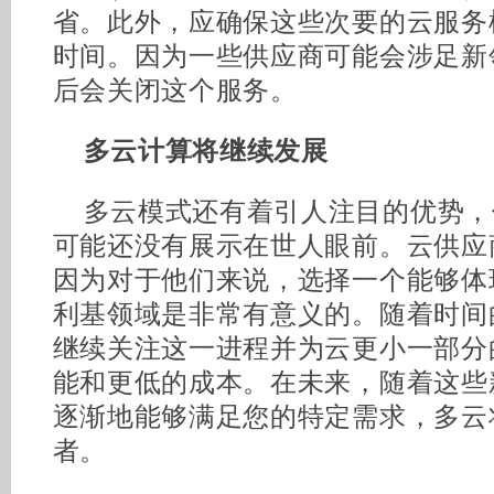
省。此外，应确保这些次要的云服务
时间。因为一些供应商可能会涉足新
后会关闭这个服务。
多云计算将继续发展
多云模式还有着引人注目的优势，
可能还没有展示在世人眼前。云供应
因为对于他们来说，选择一个能够体
利基领域是非常有意义的。随着时间
继续关注这一进程并为云更小一部分
能和更低的成本。在未来，随着这些
逐渐地能够满足您的特定需求，多云
者。