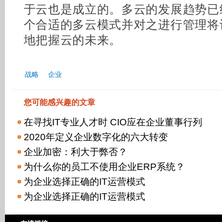
于云也是成立的。多云的发展趋势已
个合适的多云模式并对之进行管理将
地把握云的未来。
战略
企业
您可能感兴趣的文章
在寻找IT专业人才时 CIO应在企业董事行列
2020年定义企业数字化的六大转变
企业加密：利大于弊否？
为什么你的员工不使用企业ERP系统？
为企业选择正确的IT运营模式
为企业选择正确的IT运营模式