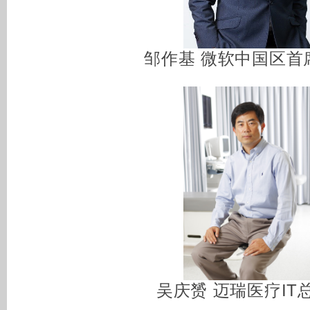
邹作基 微软中国区首
吴庆赟 迈瑞医疗IT