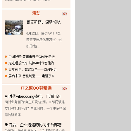
活动
智算新药，深势领航
｜
6月12日，由CIAPH（医
药健康信息化研习社）组
织的“智...
中国好药•智造未来暨CIAPH走进
走进理想汽车 共探AI时代智能汽
百年药企，数智新生——CIAPH走
屏启未来·智见制造——走进京东
IT之道QQ群精选
AI时代vibecoding盛行，IT部门的
面对业务侧的“自主开发”热潮，IT部门该建
立何种机制应对？与此同时，一个更值得深
思的疑问浮...
出海后，企业遭遇的协同平台部署
当企业出海走到深水区，“全球协同”就不再