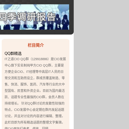
栏目简介
QQ群精选
IT之道CIO QQ群（129918886）是CIO发展
中心旗下实名制纯甲方CIO QQ群，主要是
方便企业CIO、IT经理等中高层IT人员的日
常交流和互助而设立，群成员覆盖制造、零
售、快消、服饰、医药、汽车等行业的大中
型国有、民营和外资企业。目前为国内最活
跃、话题专业性最强的CIO群，会员人数在
持续增长。 针对QQ群讨论的发散性较强的
特点，CIO发展中心会定期在群内发起话题
讨论，并且对讨论的内容进行编辑、整理。
此栏目即为所有精选话题的整理文字集锦。
供CIO朋友们参考、借鉴、回顾。