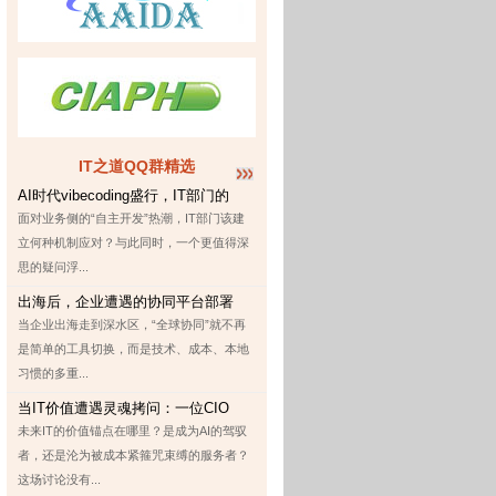
IT之道QQ群精选
AI时代vibecoding盛行，IT部门的
面对业务侧的“自主开发”热潮，IT部门该建
立何种机制应对？与此同时，一个更值得深
思的疑问浮...
出海后，企业遭遇的协同平台部署
当企业出海走到深水区，“全球协同”就不再
是简单的工具切换，而是技术、成本、本地
习惯的多重...
当IT价值遭遇灵魂拷问：一位CIO
未来IT的价值锚点在哪里？是成为AI的驾驭
者，还是沦为被成本紧箍咒束缚的服务者？
这场讨论没有...