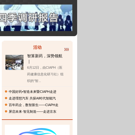
活动
智算新药，深势领航
｜
6月12日，由CIAPH（医
药健康信息化研习社）组
织的“智...
中国好药•智造未来暨CIAPH走进
走进理想汽车 共探AI时代智能汽
百年药企，数智新生——CIAPH走
屏启未来·智见制造——走进京东